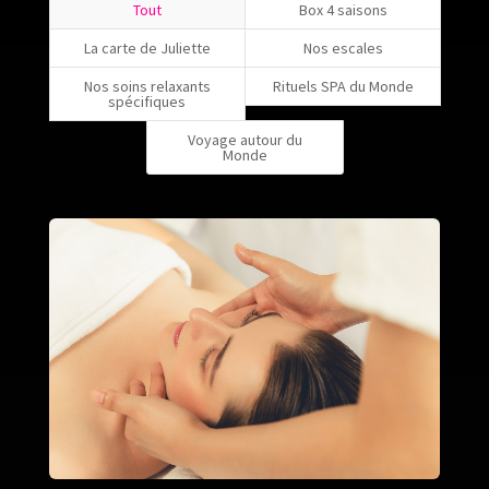
Tout
Box 4 saisons
La carte de Juliette
Nos escales
Nos soins relaxants
Rituels SPA du Monde
spécifiques
Voyage autour du
Monde