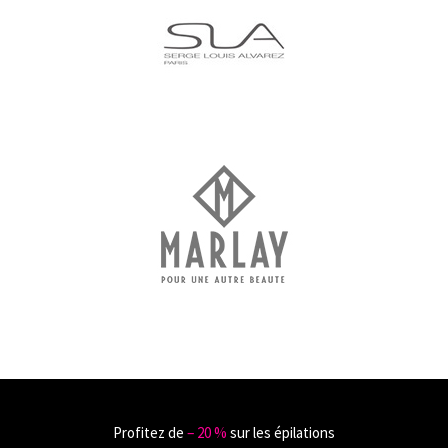
Profitez de
‒ 20 %
sur les épilations