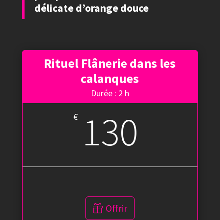
délicate d’orange douce
Rituel Flânerie dans les
calanques
Durée : 2 h
130
€
Offrir