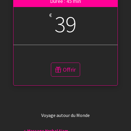
Durée : 45 min
39
€
Offrir
Voyage autour du Monde
←
Massage Herbal Siam